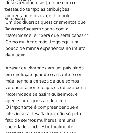
Dicas Caseiras
desesperador [risos], é que com o 
passar do tempo as atribuições 
Turismo
aumentam, em vez de diminuir. 
Atualidades
Um dos diversos questionamentos que 
Destaque On-top
pairam sob quem sonha com a 
maternidade, é: “Será que serei capaz? “
Como mulher e mãe, trago aqui um 
pouco de minha experiência no intuito 
de ajudar.
Apesar de vivermos em um país ainda 
em evolução quando o assunto é ser 
mãe, tenha a certeza de que somos 
verdadeiramente capazes de exercer a 
maternidade se assim quisermos, é 
apenas uma questão de decidir.
O importante é compreender que a 
missão será desafiadora, não só pelo 
fato de sermos mulheres, em uma 
sociedade ainda estruturalmente 