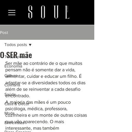
Post
Todos posts
O SER mãe
Todos posts
Ser mãe ao contrário de o que muitos 
Economia
pensam não é somente dar a vida, 
Cultura
alimentar, cuidar e educar um filho. É 
adaptar-se a diversidades todos os dias 
Culinária
além de se reinventar a cada desafio 
Saúde
encontrado.
A maioria das mães é um pouco 
Casa & Decor
psicóloga, médica, professora, 
Moda
cozinheira e um monte de outras coisas 
que vão aparecendo. O mais 
Entrevistas
interessante, mas também 