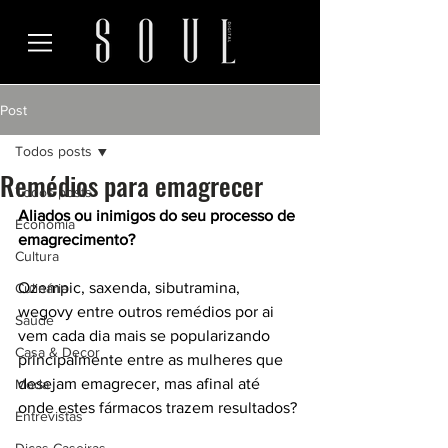
Post
Todos posts
Remédios para emagrecer
Todos posts
Aliados ou inimigos do seu processo de 
Economia
emagrecimento?
Cultura
Ozempic, saxenda, sibutramina, 
Culinária
wegovy entre outros remédios por ai 
Saúde
vem cada dia mais se popularizando 
Casa & Decor
principalmente entre as mulheres que 
desejam emagrecer, mas afinal até 
Moda
onde estes fármacos trazem resultados?
Entrevistas