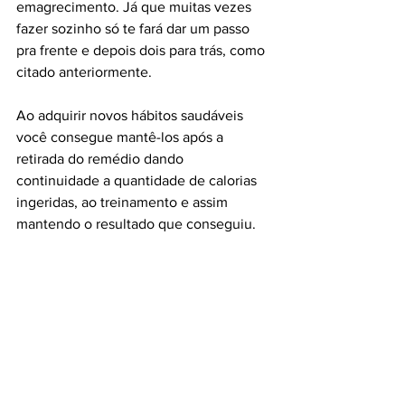
emagrecimento. Já que muitas vezes 
fazer sozinho só te fará dar um passo 
pra frente e depois dois para trás, como 
citado anteriormente. 
Ao adquirir novos hábitos saudáveis 
você consegue mantê-los após a 
retirada do remédio dando 
continuidade a quantidade de calorias 
ingeridas, ao treinamento e assim 
mantendo o resultado que conseguiu. 
Portanto, podemos dizer que os 
remédios para emagrecimento podem 
ser tanto aliados como inimigos do seu 
processo, esta resposta dependerá da 
consciência do seu uso. 
Por Thatiana Gomes, Nutricionista 