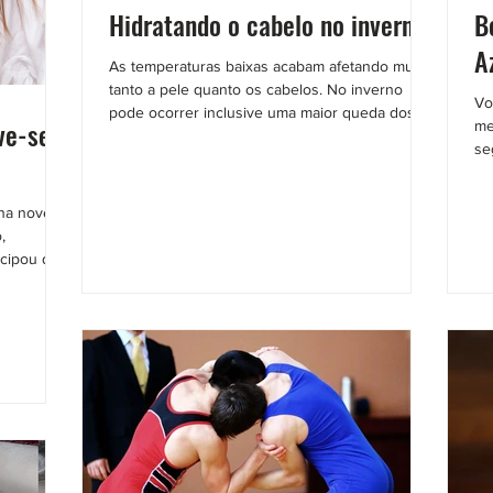
Hidratando o cabelo no inverno!
B
A
As temperaturas baixas acabam afetando muito
tanto a pele quanto os cabelos. No inverno
Vo
pode ocorrer inclusive uma maior queda dos...
lve-se
me
se
 na novela
,
cipou de...