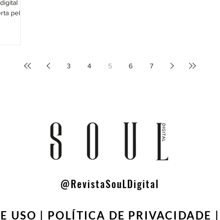
digital
ta pelo...
3
4
5
6
7
@RevistaSouLDigital
E USO
|
POLÍTICA DE PRIVACIDADE