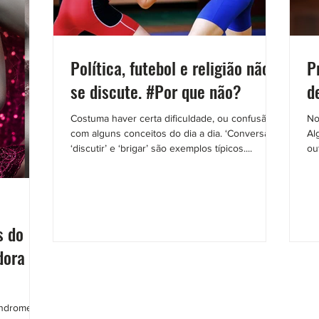
Política, futebol e religião não
P
se discute. #Por que não?
d
Costuma haver certa dificuldade, ou confusão,
No
com alguns conceitos do dia a dia. ‘Conversar’,
Al
‘discutir’ e ‘brigar’ são exemplos típicos....
ou
s do
dora da
índrome de